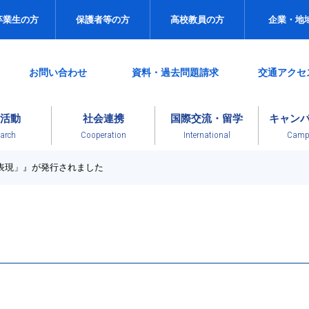
卒業生の方
保護者等の方
高校教員の方
企業・地
お問い合わせ
資料・過去問題請求
交通アクセ
活動
社会連携
国際交流・留学
キャン
arch
Cooperation
International
Campu
「表現」』が発行されました