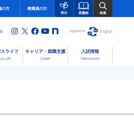
域の方
教職員の方
図書館
検索
寄付
Japanese
English
ス
パスライフ
キャリア・就職支援
入試情報
s Life
Career
Admissions