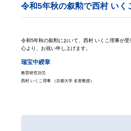
令和5年秋の叙勲で西村 い
令和5年秋の叙勲において、西村 いくこ理事が受
心より、お祝い申し上げます。
瑞宝中綬章
教育研究功労
西村 いくこ理事 （
京都大学 名誉教授）