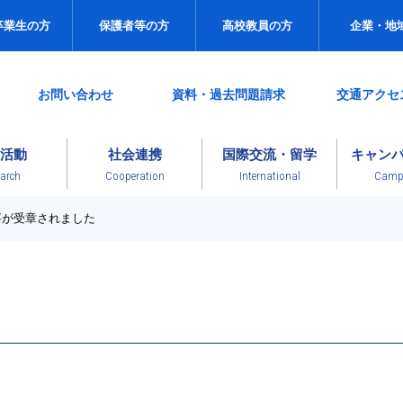
卒業生の方
保護者等の方
高校教員の方
企業・地
お問い合わせ
資料・過去問題請求
交通アクセ
活動
社会連携
国際交流・留学
キャン
arch
Cooperation
International
Campu
事が受章されました