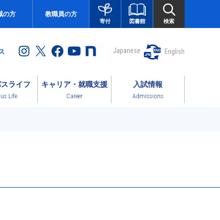
域の方
教職員の方
図書館
検索
寄付
Japanese
English
ス
パスライフ
キャリア・就職支援
入試情報
s Life
Career
Admissions