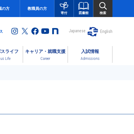
域の方
教職員の方
図書館
検索
寄付
Japanese
English
ス
パスライフ
キャリア・就職支援
入試情報
s Life
Career
Admissions