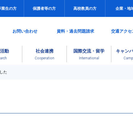
卒業生の方
保護者等の方
高校教員の方
企業・地
お問い合わせ
資料・過去問題請求
交通アクセ
活動
社会連携
国際交流・留学
キャン
arch
Cooperation
International
Campu
した