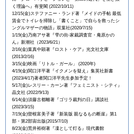
く理論へ』有斐閣 (2022/10/11)
12/15(金)ステファニー・ランド著『メイドの手帖 最低
賃金でトイレを掃除し「書くこと」で自らを救ったシ
ングルマザーの物語』双葉社(2020/7/15)
1/19(金)乃南アサ著『雫の街-家裁調査官・庵原かの
ん』新潮社（2023/6/21）
2/16(金)葉真中顕著『ロスト・ケア』光文社文庫
(2013/2/16)
3/15(金)映画「リトル・ガール」 (2020年)
4/19(金)関口洋平著『イクメンを疑え』集英社新書
(2023/4/17)著者関口洋平先生参加予定！
5/17(金)レスリー・カーン著『フェミニスト・シティ』
晶文社 (2022/9/13)
6/14(金)須藤古都離著『ゴリラ裁判の日』講談社
(2023/3/15)
7/19(金)曽根富美子著『新装版 親なるもの断崖』第1
部・第2部宙出版(2015/7/10)
8/23(金)荒井裕樹著『凜として灯る』現代書館