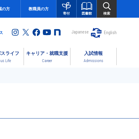
域の方
教職員の方
図書館
検索
寄付
Japanese
English
ス
パスライフ
キャリア・就職支援
入試情報
s Life
Career
Admissions