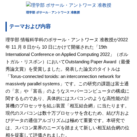
理学部 ボサール・アントワーヌ 准教授
テーマおよび内容
理学部 情報科学科のボサール・アントワーヌ 准教授が2022
年 11 月 8 日から 10 日にかけて開催された「19th
International Conference on Applied Computing 2022」（ポル
トガル・リスボン）においてOutstanding Paper Award（最優
秀論文賞）を受賞しました。発表した論文のタイトルは
「Torus-connected toroids: an interconnection network for
massively parallel systems」です。この研究の課題は富士通
の「京」や「富岳」のようなスーパーコンピュータの構成に
関するものであり、具体的にはスパコンのような高性能の計
算機のプロセッサを結ぶ装置「相互結合網」に当たります。
現代のスパコンは数十万プロセッサを含むため、結び方およ
びデータの通信アルゴリズムは極めて重要です。本研究で
は、スパコン業界のニーズを踏まえて新しい相互結合網の位
相を提案して評価されました。