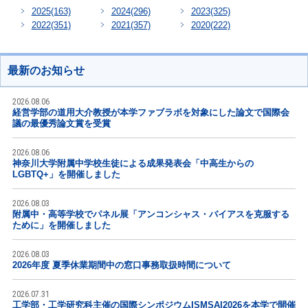
2025
(163)
2024
(296)
2023
(325)
2022
(351)
2021
(357)
2020
(222)
最新のお知らせ
2026.08.06
経営学部の道用大介教授が本学ファブラボを対象にした論文で国際会
議の最優秀論文賞を受賞
2026.08.06
神奈川大学附属中学校生徒による成果発表会「中高生からの
LGBTQ+」を開催しました
2026.08.03
附属中・高等学校でパネル展「アンコンシャス・バイアスを克服する
ために」を開催しました
2026.08.03
2026年度 夏季休業期間中の窓口事務取扱時間について
2026.07.31
工学部・工学研究科主催の国際シンポジウムISMSAI2026を本学で開催