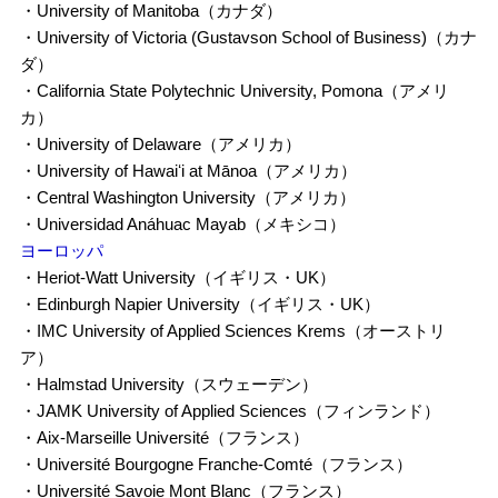
・University of Manitoba（カナダ）
・University of Victoria (Gustavson School of Business)（カナ
ダ）
・California State Polytechnic University, Pomona（アメリ
カ）
・University of Delaware（アメリカ）
・University of Hawaiʻi at Mānoa（アメリカ）
・Central Washington University（アメリカ）
・Universidad Anáhuac Mayab（メキシコ）
ヨーロッパ
・Heriot-Watt University（イギリス・UK）
・Edinburgh Napier University（イギリス・UK）
・IMC University of Applied Sciences Krems（オーストリ
ア）
・Halmstad University（スウェーデン）
・JAMK University of Applied Sciences（フィンランド）
・Aix-Marseille Université（フランス）
・Université Bourgogne Franche-Comté（フランス）
・Université Savoie Mont Blanc（フランス）