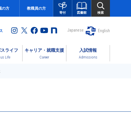
域の方
教職員の方
図書館
検索
寄付
Japanese
English
ス
パスライフ
キャリア・就職支援
入試情報
s Life
Career
Admissions
た