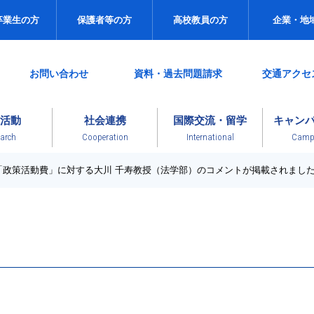
卒業生の方
保護者等の方
高校教員の方
企業・地
お問い合わせ
資料・過去問題請求
交通アクセ
活動
社会連携
国際交流・留学
キャン
arch
Cooperation
International
Campu
「政策活動費」に対する大川 千寿教授（法学部）のコメントが掲載されまし