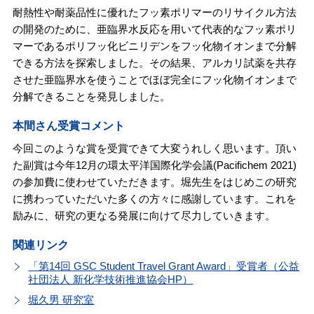
耐熱性や耐薬品性に優れたフッ素ポリマーのリサイクル方法
の開発のために、亜臨界水反応を用いて代表的なフッ素ポリ
マーであるポリフッ化ビニリデンをフッ化物イオンまで分解
できる方法を探索しました。その結果、アルカリ試薬を共存
させた亜臨界水を使うことでほぼ完全にフッ化物イオンまで
分解できることを発見しました。
本間さん受賞コメント
今回このような賞を受賞できて大変うれしく思います。頂い
た副賞は今年12月の環太平洋国際化学会議(Pacifichem 2021)
の参加費に使わせていただきます。堀先生をはじめこの研究
に携わっていただいた多くの方々に感謝しています。これを
励みに、研究の更なる発展に向けて尽力していきます。
関連リンク
「第14回 GSC Student Travel Grant Award」受賞者（公益
社団法人 新化学技術推進協会HP）
堀久男 研究室