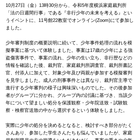
10月27日（金）13時30分から、令和5年度横浜家庭裁判所
「法の日週間行事」である『非行少年の未来を考える』とい
うイベントに、11号館22教室でオンライン(Zoom)にて参加し
ました。
少年審判制度の概要説明に続いて、少年事件処理の流れを模
擬事案に基づいて体験しました。事案は17歳の少年による強
盗傷害事件で、事案の流れ、少年の生い立ち、非行歴などの
情報を確認した後、裁判官、家庭裁判所調査官、裁判所書記
官、付添人に加えて、対象少年及び両親が参加する模擬審判
を見学しました。成人の刑事事件とは異なり、裁判官主導で
進行する少年審判の様子は興味深いものでした。その後参加
者がグループに分かれ、グループ内の討議に基づき、当該少
年について望ましい処分を保護観察・少年院送致・試験観
察・検察官送致の中から選択するという体験をしました。
実際に少年の処分を決めるとなると、検討すべき部分がたく
さんあり、参加した学生さんたちも悩んでいましたが、家庭