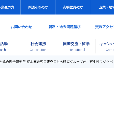
卒業生の方
保護者等の方
高校教員の方
企業・地
お問い合わせ
資料・過去問題請求
交通アクセ
活動
社会連携
国際交流・留学
キャン
arch
Cooperation
International
Campu
授と総合理学研究所 梶本麻未客員研究員らの研究グループが、寄生性フジツ