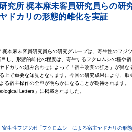
学研究所 梶本麻未客員研究員らの研
ヤドカリの形態的雌化を実証
所 梶本麻未客員研究員らの研究グループは、寄生性のフジ
着目し、形態的雌化の程度は、寄生するフクロムシの種や
ヤドカリの組み合わせによって「宿主改変の強さ」が異な
る上で重要な知見となります。今回の研究成果により、脳
よる宿主操作の全容が明らかになることが期待されます。
gical Letters」に掲載されました。
？ 寄生性フジツボ「フクロムシ」による宿主ヤドカリの形