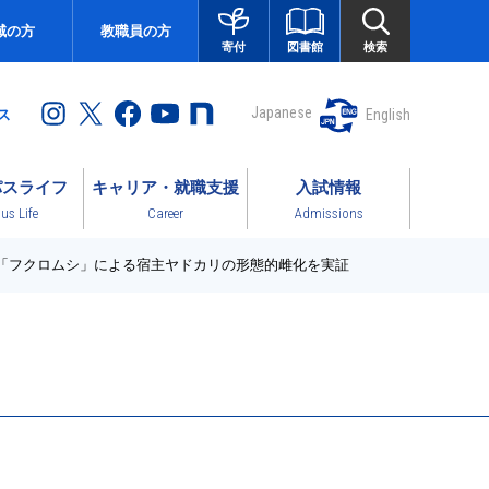
域の方
教職員の方
図書館
検索
寄付
Japanese
English
ス
パスライフ
キャリア・就職支援
入試情報
s Life
Career
Admissions
ボ「フクロムシ」による宿主ヤドカリの形態的雌化を実証