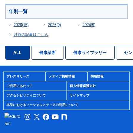
年別一覧
2026
(15)
2025
(9)
2024
(9)
以前の記事はこちら
ALL
健康診断
健康ライブラリー
セン
プレスリリース
メディア掲載情報
採用情報
ご利用にあたって
個人情報保護方針
アクセシビリティについて
サイトマップ
本学におけるソーシャルメディアの利用について