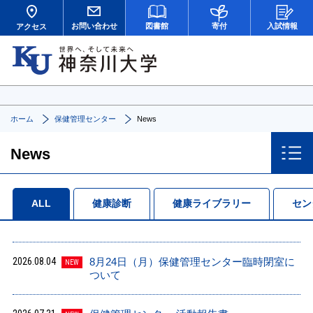
お問い合わせ
図書館
寄付
入試情報
アクセス
ホーム
保健管理センター
News
News
ALL
健康診断
健康ライブラリー
セン
2026.08.04
8月24日（月）保健管理センター臨時閉室に
NEW
ついて