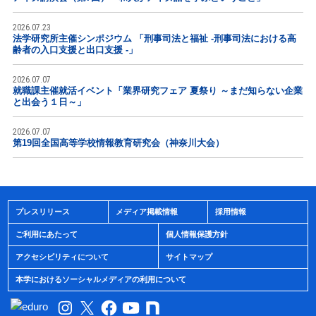
2026.07.23
法学研究所主催シンポジウム 「刑事司法と福祉 -刑事司法における高
齢者の入口支援と出口支援 -」
2026.07.07
就職課主催就活イベント「業界研究フェア 夏祭り ～まだ知らない企業
と出会う１日～」
2026.07.07
第19回全国高等学校情報教育研究会（神奈川大会）
プレスリリース
メディア掲載情報
採用情報
ご利用にあたって
個人情報保護方針
アクセシビリティについて
サイトマップ
本学におけるソーシャルメディアの利用について