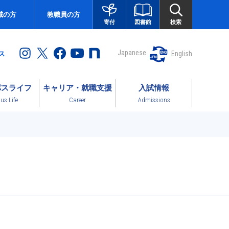
域の方
教職員の方
図書館
検索
寄付
Japanese
English
ス
パスライフ
キャリア・就職支援
入試情報
s Life
Career
Admissions