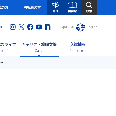
域の方
教職員の方
図書館
検索
寄付
Japanese
English
ス
パスライフ
キャリア・就職支援
入試情報
s Life
Career
Admissions
せ