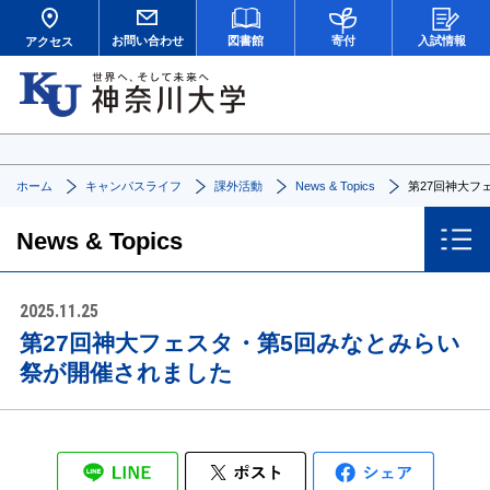
お問い合わせ
図書館
寄付
入試情報
アクセス
ホーム
キャンパスライフ
課外活動
News & Topics
第27回神大フ
News & Topics
2025.11.25
第27回神大フェスタ・第5回みなとみらい
祭が開催されました