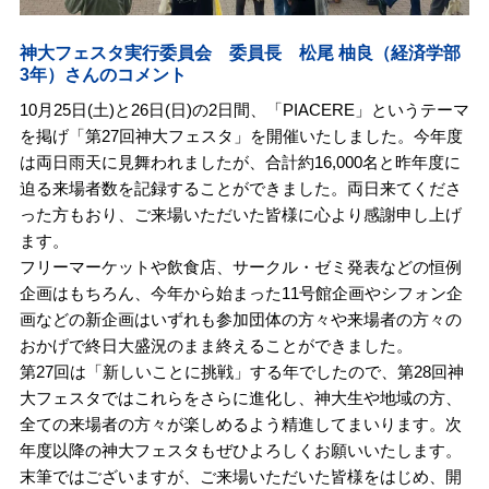
神大フェスタ実行委員会 委員長 松尾 柚良（経済学部
3年）さんのコメント
10月25日(土)と26日(日)の2日間、「PIACERE」というテーマ
を掲げ「第27回神大フェスタ」を開催いたしました。今年度
は両日雨天に見舞われましたが、合計約16,000名と昨年度に
迫る来場者数を記録することができました。両日来てくださ
った方もおり、ご来場いただいた皆様に心より感謝申し上げ
ます。
フリーマーケットや飲食店、サークル・ゼミ発表などの恒例
企画はもちろん、今年から始まった11号館企画やシフォン企
画などの新企画はいずれも参加団体の方々や来場者の方々の
おかげで終日大盛況のまま終えることができました。
第27回は「新しいことに挑戦」する年でしたので、第28回神
大フェスタではこれらをさらに進化し、神大生や地域の方、
全ての来場者の方々が楽しめるよう精進してまいります。次
年度以降の神大フェスタもぜひよろしくお願いいたします。
末筆ではございますが、ご来場いただいた皆様をはじめ、開