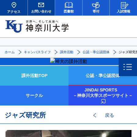
お問い合わせ
図書館
寄付
入試情報
アクセス
ホーム
キャンパスライフ
課外活動
公認・準公認団体
ジャズ研究
課外活動TOP
公認・準公認団体
JINDAI SPORTS
サークル
－神奈川大学スポーツサイト－
ジャズ研究所
戻る