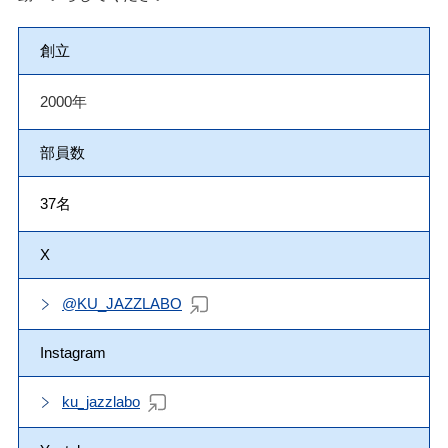
創立
2000年
部員数
37名
X
@KU_JAZZLABO
Instagram
ku_jazzlabo