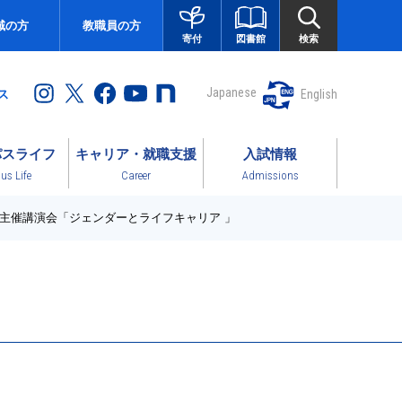
域の方
教職員の方
図書館
検索
寄付
Japanese
English
ス
パスライフ
キャリア・就職支援
入試情報
s Life
Career
Admissions
主催講演会「ジェンダーとライフキャリア 」