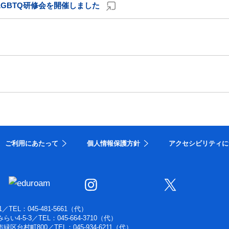
GBTQ研修会を開催しました
ご利用にあたって
個人情報保護方針
アクセシビリティに
1
／
TEL：045-481-5661（代）
らい4-5-3
／
TEL：045-664-3710（代）
浜市緑区台村町800
／
TEL：045-934-6211（代）