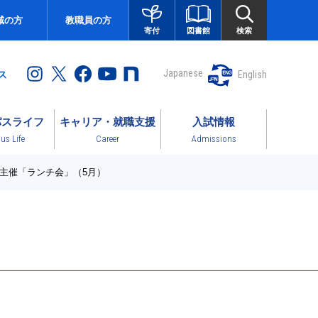
域の方
教職員の方
図書館
検索
寄付
Japanese
English
ス
パスライフ
キャリア・就職支援
入試情報
s Life
Career
Admissions
主催「ランチ会」（5月）