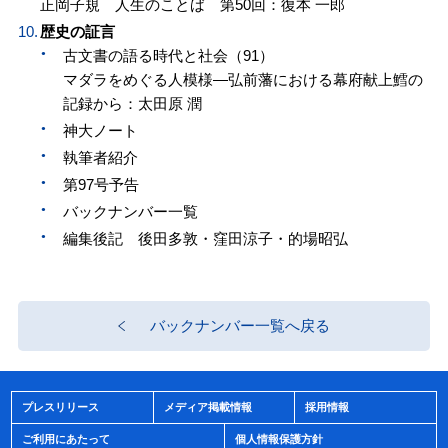
正岡子規 人生のことば 第50回：復本 一郎
歴史の証言
古文書の語る時代と社会（91）
マダラをめぐる人模様―弘前藩における幕府献上鱈の
記録から：太田原 潤
神大ノート
執筆者紹介
第97号予告
バックナンバー一覧
編集後記 後田多敦・窪田涼子・的場昭弘
バックナンバー一覧へ戻る
プレスリリース
メディア掲載情報
採用情報
ご利用にあたって
個人情報保護方針