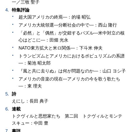
一／三牧 聖子
特集評論
超大国アメリカの終焉―：的場 昭弘
アメリカ大統領選―分断社会の中で―：西山 隆行
「必然」と「偶然」が交錯するパズル―米中対立の核
心はどこに―：田畑 光永
NATO東方拡大と米ロ関係―：下斗米 伸夫
トランピズムとアメリカにおけるポピュリズムの系譜
―：菊池 昭太郎
『風と共に去りぬ』は何が問題なのか―：山口 ヨシ子
アメリカの音楽の現在―アメリカの今を歌う歌たち
―：東 理夫
詩
えにし：長田 典子
連載
トクヴィルと思想家たち 第二回 トクヴィルとモンテ
スキュー：中田 豊
書評