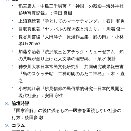
稲宮康人・中島三千男著『「神国」の残影―海外神社
跡地写真記録』：津田 良樹
上沼克徳著『学としてのマーケティング』：石川 和男
目取真俊著『ヤンバルの深き森と海より』：川端 俊一
長谷川啓編『大田洋子 原爆作品集 屍の街』：小林
孝U+20bb7
加藤幸治著『渋沢敬三とアチック・ミューゼアム―知
の共鳴が創り上げた人文学の理想郷』：泉水 英計
神奈川大学日本常民文化研究所 共同研究成果報告書
『島のスケッチ帖―二神司朗のみた二神島』：木下 直
之
小村純江著『妙見信仰の民俗学的研究―日本的展開と
現代社会』：安田 宗生
論壇時評
「国家溶解」の後に残るもの―医療を重視しない社会の
行方：後田多 敦
コラム