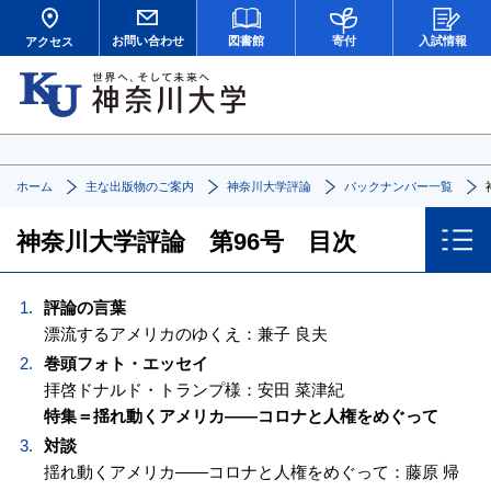
お問い合わせ
図書館
寄付
入試情報
アクセス
ホーム
主な出版物のご案内
神奈川大学評論
バックナンバー一覧
神奈川大学評論 第96号 目次
評論の言葉
漂流するアメリカのゆくえ：兼子 良夫
巻頭フォト・エッセイ
拝啓ドナルド・トランプ様：安田 菜津紀
特集＝揺れ動くアメリカ――コロナと人権をめぐって
対談
揺れ動くアメリカ――コロナと人権をめぐって：藤原 帰