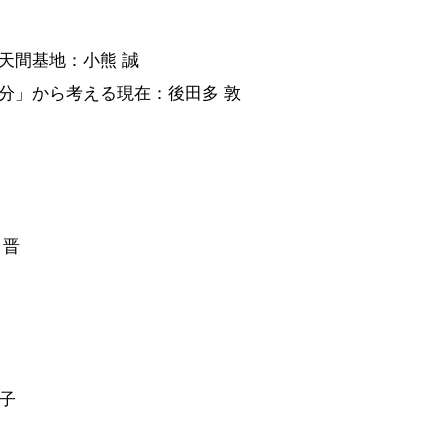
天間基地：小熊 誠
分」から考える現在：後田多 敦
 晋
文子