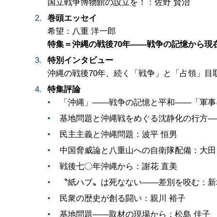
国立戦争博物館の設立を！：佐野 賢治
巻頭エッセイ
希望：八重 洋一郎
特集＝沖縄の戦後70年――戦争の記憶から現
特別インタビュー
沖縄の戦後70年、続く「戦争」と「占領」目取
特集評論
「沖縄」――戦争の記憶と平和――「軍事
基地問題と沖縄戦をめぐる沈静化の行方―
民主主義と沖縄問題：波平 恒男
中国脅威論と八重山への自衛隊配備：大田
戦後七〇年沖縄から：謝花 直美
〝紙ハブ〟は死なない――差別を咬む：新
民衆の歴史が創る闘い：親川 裕子
基地問題――取材の現場から：松島 佳子