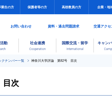
卒業生の方
保護者等の方
高校教員の方
企業・地
お問い合わせ
資料・過去問題請求
交通アクセ
活動
社会連携
国際交流・留学
キャン
arch
Cooperation
International
Campu
ックナンバー一覧
神奈川大学評論 第82号 目次
 目次