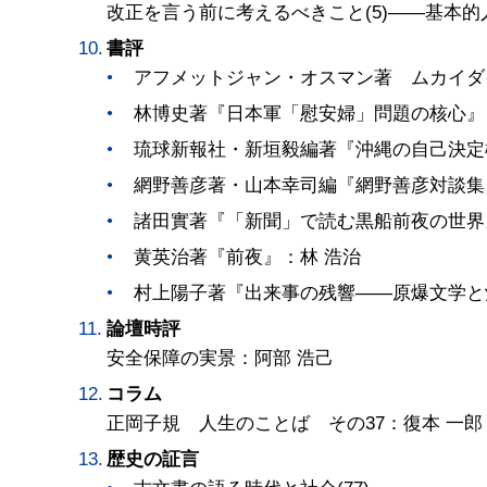
改正を言う前に考えるべきこと(5)――基本
書評
アフメットジャン・オスマン著 ムカイダ
林博史著『日本軍「慰安婦」問題の核心』
琉球新報社・新垣毅編著『沖縄の自己決定
網野善彦著・山本幸司編『網野善彦対談集
諸田實著『「新聞」で読む黒船前夜の世界
黄英治著『前夜』：林 浩治
村上陽子著『出来事の残響――原爆文学と
論壇時評
安全保障の実景：阿部 浩己
コラム
正岡子規 人生のことば その37：復本 一郎
歴史の証言