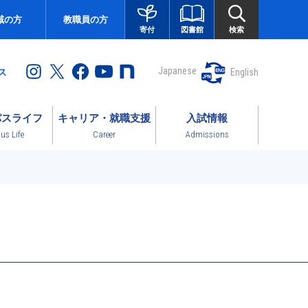
域の方
教職員の方
図書館
検索
寄付
Japanese
English
ス
パスライフ
キャリア・就職支援
入試情報
s Life
Career
Admissions