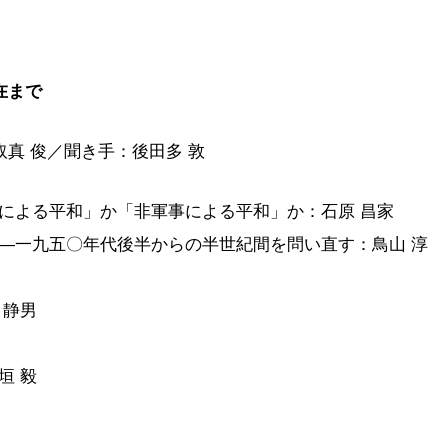
在まで
真 俊／聞き手：後田多 敦
による平和」か「非軍事による平和」か：石原 昌家
―一九五〇年代後半からの半世紀間を問い直す：鳥山 淳
 静男
垣 毅