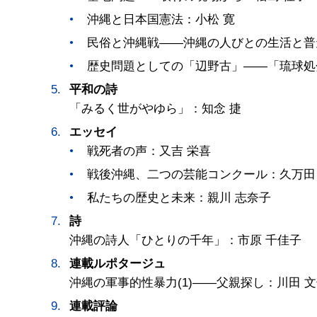
沖縄と日本国憲法：小松 寛
民俗と沖縄戦――沖縄の人びとの生活と普
歴史問題としての「辺野古」――「琉球処
平和の詩
「みるく世がやゆら」：知念 捷
エッセイ
戦死者の声：又吉 栄喜
戦後沖縄、二つの芸能コンクール：久万田
私たちの歴史と未来：親川 志奈子
詩
沖縄の詩人「ひとりの千年」：市原 千佳子
連載ルポタージュ
沖縄の軍事的性暴力(1)――父親探し：川田 
連載評論