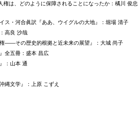
的人権は、どのように保障されることになったか：橘川 俊忠
イス・河合眞訳『ああ、ウイグルの大地』：堀場 清子
：高良 沙哉
権――その歴史的根拠と近未来の展望』：大城 尚子
』全五冊：盛本 昌広
』：山本 通
沖縄文学』：上原 こずえ