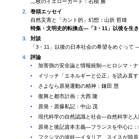
二枚のイエローカード：石積 勝
巻頭エッセイ
自然災害と「カント的」幻想：山折 哲雄
特集・文明史的転換点―「3・11」以後を生
対談
「3・11」以後の日本社会の希望をめぐって 
評論
加害側の安全論と情報統制―ヒロシマ・ナ
イリッチ「エネルギーと公正」を読み直す
さよなら原発運動の精神：鎌田 慧
復興と都市計画：大西 隆
原発・原爆私記：中山 茂
現代科学の自然認識と社会―自然科学と人
原発と後記資本主義―フランスを中心に：
フクシマの波紋―イタリア、スイスが脱原