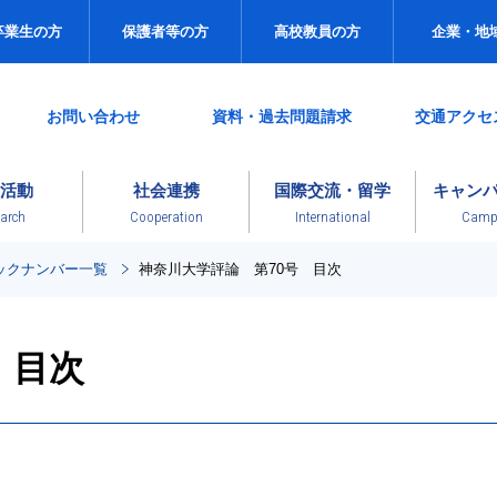
卒業生の方
保護者等の方
高校教員の方
企業・地
お問い合わせ
資料・過去問題請求
交通アクセ
活動
社会連携
国際交流・留学
キャン
arch
Cooperation
International
Campu
ックナンバー一覧
神奈川大学評論 第70号 目次
 目次