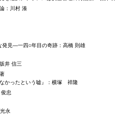
論：川村 湊
発見―一四○年目の奇跡：高橋 則雄
坂井 信三
著
なかったという嘘』：横塚 祥隆
 俊忠
 光永