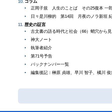
コラム
正岡子規 人生のことば その25復本 一
日々是川柳的 第14回 月夜のノラ新垣 
歴史の証言
古文書の語る時代と社会（66）蛸穴から見
神大ノート
執筆者紹介
第71号予告
バックナンバー一覧
編集後記：榊原 貞雄、早川 智子、橘川 俊