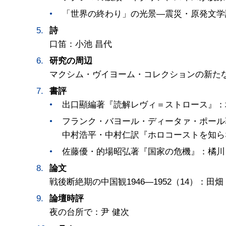
「世界の終わり」の光景―震災・原発文学
詩
口笛：小池 昌代
研究の周辺
マクシム・ヴイヨーム・コレクションの新たな
書評
出口顯編著『読解レヴィ＝ストロース』：
フランク・バヨール・ディータァ・ポール
中村浩平・中村仁訳『ホロコーストを知ら
佐藤優・的場昭弘著『国家の危機』：橘川
論文
戦後断絶期の中国観1946―1952（14）：田畑
論壇時評
夜の台所で：尹 健次