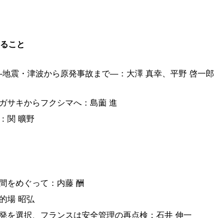
きること
―地震・津波から原発事故まで―：大澤 真幸、平野 啓一郎
ガサキからフクシマへ：島薗 進
：関 曠野
間をめぐって：内藤 酬
的場 昭弘
発を選択、フランスは安全管理の再点検：石井 伸一