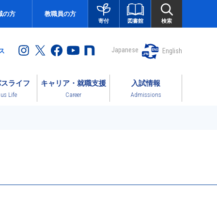
域の方
教職員の方
図書館
検索
寄付
Japanese
English
ス
パスライフ
キャリア・就職支援
入試情報
s Life
Career
Admissions