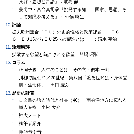
受容・思想と言語』：鹿島 徹
姜尚中・宮台真司著『挑発する知——国家、思想、そ
して知識を考える』： 仲俣 暁生
評論
拡大欧州連合（ＥＵ）の史的性格と政策課題——ＥＣ
６・ＥＵ15からＥＵ25への躍進とは——：清水 嘉治
論壇時評
拡散する欲望と統合される欲望：的場 昭弘
コラム
正岡子規・人生のことば その六：復本 一郎
川柳で読む21／20世紀 第八回「渡る世間は・身体髪
膚・生命体」：田口 麦彦
歴史の証言
古文書の語る時代と社会（46） 南会津地方に伝わる
職人巻物：小松 大介
神大ノート
執筆者紹介
第49号予告