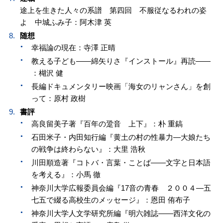
途上を生きた人々の系譜 第四回 不服従なるわれの姿
よ 中城ふみ子：阿木津 英
随想
幸福論の現在：寺澤 正晴
教える子ども——綿矢りさ『インストール』再読——
：楜沢 健
長編ドキュメンタリー映画「海女のリャンさん」を創
って：原村 政樹
書評
高良留美子著『百年の跫音 上下』：朴 重鎬
石田米子・内田知行編『黄土の村の性暴力—大娘たち
の戦争は終わらない』：大里 浩秋
川田順造著『コトバ・言葉・ことば——文字と日本語
を考える』：小馬 徹
神奈川大学広報委員会編『17音の青春 ２００４—五
七五で綴る高校生のメッセージ』：恩田 侑布子
神奈川大学人文学研究所編『明六雑誌——西洋文化の