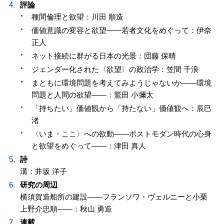
評論
種間倫理と欲望：川田 順造
価値意識の変容と欲望——若者文化をめぐって：伊奈
正人
ネット接続に群がる日本の光景：団藤 保晴
ジェンダー化された〈欲望〉の政治学：笠間 千浪
まともに環境問題を考えてみようじゃないか——環境
問題と人間の欲望——：鷲田 小彌太
「持ちたい」価値観から「持たない」価値観へ：辰巳
渚
〈いま・ここ〉への欲動——ポストモダン時代の心身
と欲望をめぐって——：津田 真人
詩
溝：井坂 洋子
研究の周辺
横須賀造船所の建設——フランソワ・ヴェルニーと小栗
上野介忠順——：秋山 勇造
連載