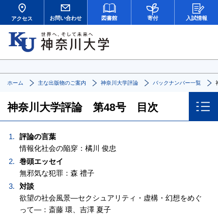
お問い合わせ
図書館
寄付
入試情報
アクセス
ホーム
主な出版物のご案内
神奈川大学評論
バックナンバー一覧
神奈川大学評論 第48号 目次
評論の言葉
情報化社会の陥穿：橘川 俊忠
巻頭エッセイ
無邪気な犯罪：森 禮子
対談
欲望の社会風景—セクシュアリティ・虚構・幻想をめぐ
って—：斎藤 環、吉澤 夏子