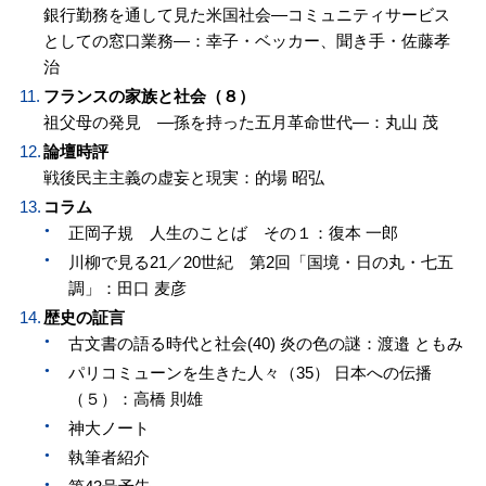
銀行勤務を通して見た米国社会—コミュニティサービス
としての窓口業務—：幸子・ベッカー、聞き手・佐藤孝
治
フランスの家族と社会（８）
祖父母の発見 —孫を持った五月革命世代—：丸山 茂
論壇時評
戦後民主主義の虚妄と現実：的場 昭弘
コラム
正岡子規 人生のことば その１：復本 一郎
川柳で見る21／20世紀 第2回「国境・日の丸・七五
調」：田口 麦彦
歴史の証言
古文書の語る時代と社会(40) 炎の色の謎：渡邉 ともみ
パリコミューンを生きた人々（35） 日本への伝播
（５）：高橋 則雄
神大ノート
執筆者紹介