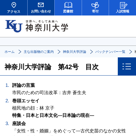
お問い合わせ
図書館
寄付
入試情報
アクセス
ホーム
主な出版物のご案内
神奈川大学評論
バックナンバー一覧
神奈川大学評論 第42号 目次
評論の言葉
市民のための司法改革：吉井 蒼生夫
巻頭エッセイ
植民地の顔：林 京子
特集・日本と日本文化—日本論の現在—
座談会
「女性・性・婚姻」をめぐって—古代史苗のなかの女性