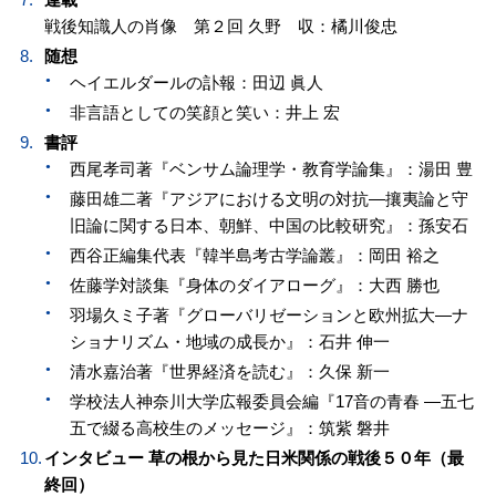
戦後知識人の肖像 第２回 久野 収：橘川俊忠
随想
ヘイエルダールの訃報：田辺 眞人
非言語としての笑顔と笑い：井上 宏
書評
西尾孝司著『ベンサム論理学・教育学論集』：湯田 豊
藤田雄二著『アジアにおける文明の対抗—攘夷論と守
旧論に関する日本、朝鮮、中国の比較研究』：孫安石
西谷正編集代表『韓半島考古学論叢』：岡田 裕之
佐藤学対談集『身体のダイアローグ』：大西 勝也
羽場久ミ子著『グローバリゼーションと欧州拡大—ナ
ショナリズム・地域の成長か』：石井 伸一
清水嘉治著『世界経済を読む』：久保 新一
学校法人神奈川大学広報委員会編『17音の青春 —五七
五で綴る高校生のメッセージ』：筑紫 磐井
インタビュー 草の根から見た日米関係の戦後５０年（最
終回）