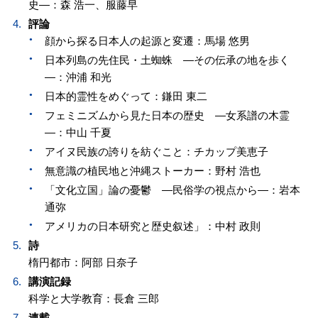
史—：森 浩一、服藤早
評論
顔から探る日本人の起源と変遷：馬場 悠男
日本列島の先住民・土蜘蛛 —その伝承の地を歩く
—：沖浦 和光
日本的霊性をめぐって：鎌田 東二
フェミニズムから見た日本の歴史 —女系譜の木霊
—：中山 千夏
アイヌ民族の誇りを紡ぐこと：チカップ美恵子
無意識の植民地と沖縄ストーカー：野村 浩也
「文化立国」論の憂鬱 —民俗学の視点から—：岩本
通弥
アメリカの日本研究と歴史叙述」：中村 政則
詩
楕円都市：阿部 日奈子
講演記録
科学と大学教育：長倉 三郎
連載