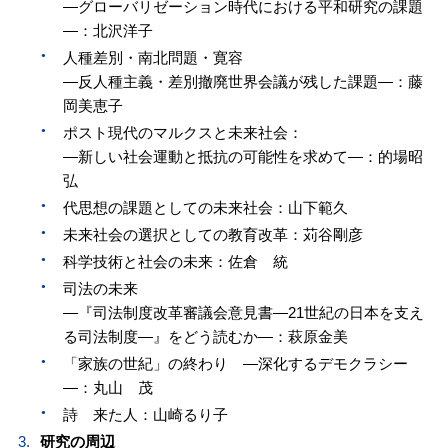
—グローバリゼーション時代における平和研究の課題
—：北沢洋子
人種差別・南北問題・寛容
—反人種主義・差別撤廃世界会議が残した課題—：藤
岡美恵子
ポスト現代のマルクスと未来社会：
—新しい社会運動と抵抗の可能性を求めて—：的場昭
弘
代思想の課題としての未来社会：山下範久
未来社会の選択としての教育改革：苅谷剛彦
科学技術と社会の未来：佐倉 統
司法の未来
—『司法制度改革審議会意見書—21世紀の日本を支え
る司法制度—』をどう読むか—：萩原金美
「家族の世紀」の終わり —深化するデモクラシー
—：丸山 茂
詩 来た人：山崎るり子
研究の周辺