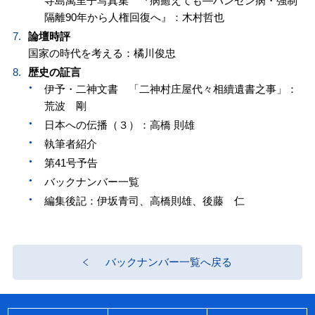
寺島萬里子写真集 『病癒えても—ハンセン病・強制
隔離90年から人権回復へ』：木村哲也
論壇時評
国家の時代を考える：橘川俊忠
歴史の証言
伊予・二神文書 「二神村庄屋代々相續遺書之事」：
荒波 剛
日本への伝播（３）：高橋 則雄
執筆者紹介
第41号予告
バックナンバー一覧
編集後記：伊坂青司、高橋則雄、後藤 仁
バックナンバー一覧へ戻る