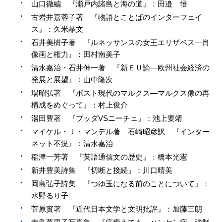
山口徹編 『瀬戸内諸島と海の道』：田邉 悟
古岩井嘉蓉子著 『物語とことばのインターフェイ
ス』：久米晶文
石井美樹子著 『ルネッサンスの女王エリザベス—肖
像画と権力』：田村南美子
清水嘉治・石井伸一著 『新ＥＵ論—欧州社会経済の
発展と展望』：山中隆次
場昭弘著 『ポスト現代のマルクス—マルクス像の再
構成をめぐって』：村上俊介
湯田豊著 『ブッダVSニーチェ』：池上要靖
マイケル・Ｊ・マンデル著 石崎昭彦訳 『インター
ネット不況』：清水嘉治
稲津一芳著 『英語通信文の歴史』：橋本光憲
新井豊美詩集 『切断と接続』：川口晴美
岡島弘子詩集 『つゆ玉になる前のことについて』：
水野るり子
菅原實著 『近代日本文学と文明批評』：加藤三朗