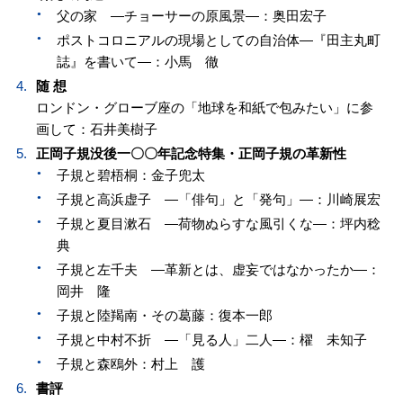
父の家 —チョーサーの原風景—：奥田宏子
ポストコロニアルの現場としての自治体—『田主丸町
誌』を書いて—：小馬 徹
随 想
ロンドン・グローブ座の「地球を和紙で包みたい」に参
画して：石井美樹子
正岡子規没後一〇〇年記念特集・正岡子規の革新性
子規と碧梧桐：金子兜太
子規と高浜虚子 —「俳句」と「発句」—：川崎展宏
子規と夏目漱石 —荷物ぬらすな風引くな—：坪内稔
典
子規と左千夫 —革新とは、虚妄ではなかったか—：
岡井 隆
子規と陸羯南・その葛藤：復本一郎
子規と中村不折 —「見る人」二人—：櫂 未知子
子規と森鴎外：村上 護
書評