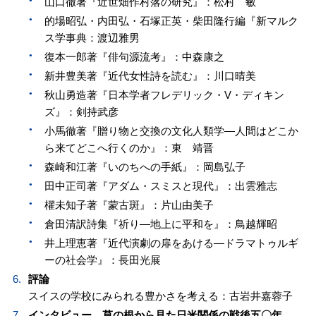
山口徹著『近世畑作村落の研究』：松村 敏
的場昭弘・内田弘・石塚正英・柴田隆行編『新マルク
ス学事典：渡辺雅男
復本一郎著『俳句源流考』：中森康之
新井豊美著『近代女性詩を読む』：川口晴美
秋山勇造著『日本学者フレデリック・V・ディキン
ズ』：剣持武彦
小馬徹著『贈り物と交換の文化人類学—人間はどこか
ら来てどこへ行くのか』：東 靖晋
森崎和江著『いのちへの手紙』：岡島弘子
田中正司著『アダム・スミスと現代』：出雲雅志
櫂未知子著『蒙古斑』：片山由美子
倉田清訳詩集『祈り—地上に平和を』：鳥越輝昭
井上理恵著『近代演劇の扉をあける—ドラマトゥルギ
ーの社会学』：長田光展
評論
スイスの学校にみられる豊かさを考える：古岩井嘉蓉子
インタビュー 草の根から見た日米関係の戦後五〇年