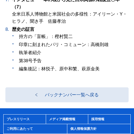
（7）
全米日系人博物館と米国社会の多様性：アイリーン・Y・
ヒラノ、聞き手 佐藤孝治
歴史の証言
持方の「盲帳」：樫村賢二
印章に刻まれたパリ・コミューン：高橋則雄
執筆者紹介
第38号予告
編集後記：林悦子、原中和繁、萩原金美
バックナンバー一覧へ戻る
プレスリリース
メディア掲載情報
採用情報
ご利用にあたって
個人情報保護方針