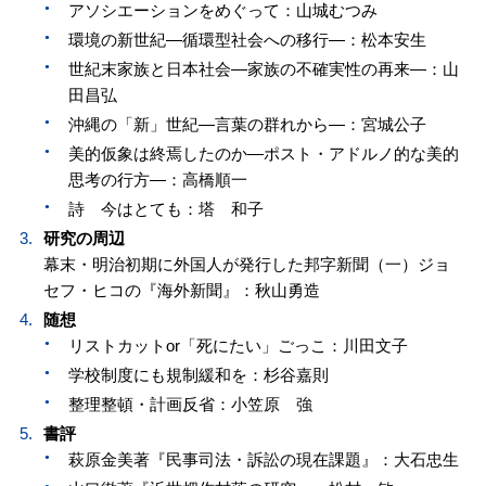
アソシエーションをめぐって：山城むつみ
環境の新世紀—循環型社会への移行—：松本安生
世紀末家族と日本社会—家族の不確実性の再来—：山
田昌弘
沖縄の「新」世紀—言葉の群れから—：宮城公子
美的仮象は終焉したのか—ポスト・アドルノ的な美的
思考の行方—：高橋順一
詩 今はとても：塔 和子
研究の周辺
幕末・明治初期に外国人が発行した邦字新聞（一）ジョ
セフ・ヒコの『海外新聞』：秋山勇造
随想
リストカットor「死にたい」ごっこ：川田文子
学校制度にも規制緩和を：杉谷嘉則
整理整頓・計画反省：小笠原 強
書評
萩原金美著『民事司法・訴訟の現在課題』：大石忠生