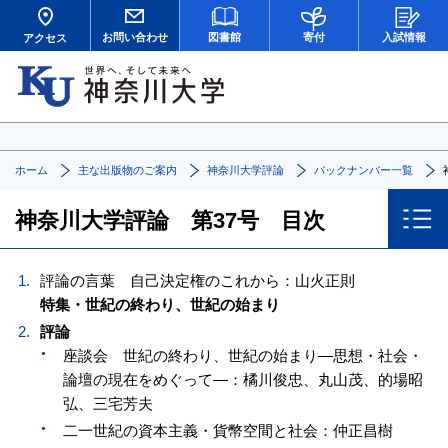
お問い合わせ
図書館
寄付
入試情報
アクセス
ホーム
主な出版物のご案内
神奈川大学評論
バックナンバー一覧
神奈川大学評論 第37号 目次
評論の言葉 自己決定権のこれから：山火正則
特集・世紀の終わり、世紀の始まり
評論
座談会 世紀の終わり、世紀の始まり—思想・社会・
論壇の現在をめぐって—：橘川俊忠、丸山茂、的場昭
弘、三宅芳夫
二一世紀の資本主義・貨幣空間と社会：仲正昌樹