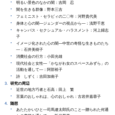
明るい景色のなかの闇：吉岡 忍
闇を生きる群像：野本三吉
フェミニスト・セラピィの二〇年：河野貴代美
身体と心の闇—ジェンダーの視点から—：浅野千恵
キャンパス・セクシュアル・ハラスメント：河上婦志
子
イメージ化された心の闇—中世の奇怪な生きものたち
—：石井美樹子
消費社会の行方：小田光雄
現代社会と女性—「かながわ女のスペースみずら」の
活動を通して—：阿部裕子
詩 しずく：吉田加南子
研究の周辺
近世の地方巧者と石高：田上 繁
言葉のおしゃれは、心のおしゃれ：古岩井嘉蓉子
随想
あたたかいひと—司馬遼太郎氏のこと—贈られた何通