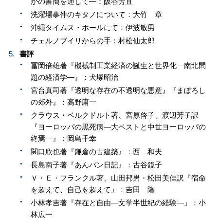
かの書簡を通して—：阪谷芳直
洗濯場事件のキタノについて：大竹 章
沖繩タイムス・ホールにて：伊波敏男
チェルノブイリからの手：村松仙太郎
書評
冨岡倍雄著『機械制工業経済の誕生と世界化—南北問
題の経済学—』：犬塚昭治
宮台真司著『透明な存在の不透明な悪意』『まぼろし
の郊外』：高野庸一
クラウス・ベルクドルト著、宮原啓子、渡辺芳子訳
『ヨーロッパの黒死病—大ペストと中世ヨーロッパの
終焉—』：岡島千幸
関口欣也著『鎌倉の古建築』：西 和夫
長島南子著『あんパン日記』：古谷鏡子
Ｖ・Ｅ・フランクル著、山田邦男・松田美佳訳『宿命
を超えて、自己を超えて』：吉田 隆
小林孝吉著『存在と自由—文学半世紀の経験—』：小
林広一