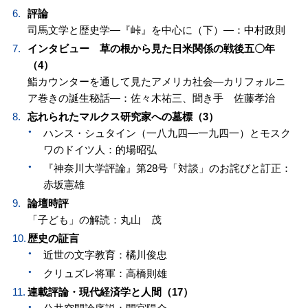
評論
司馬文学と歴史学—『峠』を中心に（下）—：中村政則
インタビュー 草の根から見た日米関係の戦後五〇年
（4）
鮨カウンターを通して見たアメリカ社会—カリフォルニ
ア巻きの誕生秘話—：佐々木祐三、聞き手 佐藤孝治
忘れられたマルクス研究家への墓標（3）
ハンス・シュタイン（一八九四—一九四一）とモスク
ワのドイツ人：的場昭弘
『神奈川大学評論』第28号「対談」のお詫びと訂正：
赤坂憲雄
論壇時評
「子ども」の解読：丸山 茂
歴史の証言
近世の文字教育：橘川俊忠
クリュズレ将軍：高橋則雄
連載評論・現代経済学と人間（17）