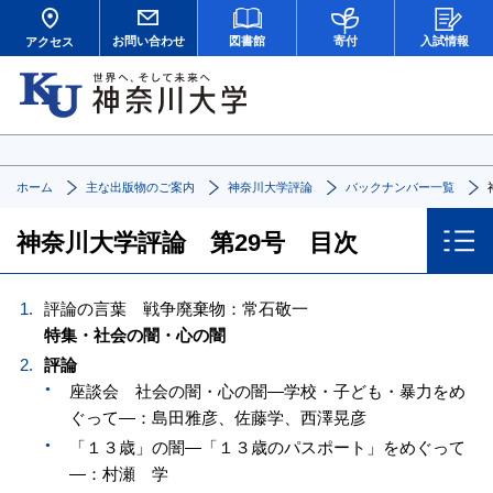
お問い合わせ
図書館
寄付
入試情報
アクセス
ホーム
主な出版物のご案内
神奈川大学評論
バックナンバー一覧
神奈川大学評論 第29号 目次
評論の言葉 戦争廃棄物：常石敬一
特集・社会の闇・心の闇
評論
座談会 社会の闇・心の闇—学校・子ども・暴力をめ
ぐって—：島田雅彦、佐藤学、西澤晃彦
「１３歳」の闇—「１３歳のパスポート」をめぐって
—：村瀬 学