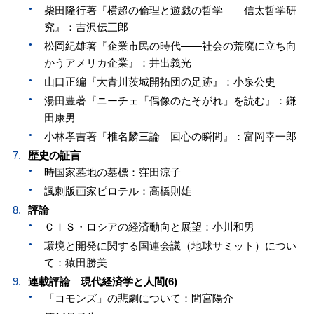
柴田隆行著『横超の倫理と遊戯の哲学——信太哲学研
究』：吉沢伝三郎
松岡紀雄著『企業市民の時代——社会の荒廃に立ち向
かうアメリカ企業』：井出義光
山口正編『大青川茨城開拓団の足跡』：小泉公史
湯田豊著『ニーチェ「偶像のたそがれ」を読む』：鎌
田康男
小林孝吉著『椎名麟三論 回心の瞬間』：富岡幸一郎
歴史の証言
時国家墓地の墓標：窪田涼子
諷刺版画家ピロテル：高橋則雄
評論
ＣＩＳ・ロシアの経済動向と展望：小川和男
環境と開発に関する国連会議（地球サミット）につい
て：猿田勝美
連載評論 現代経済学と人間(6)
「コモンズ」の悲劇について：間宮陽介