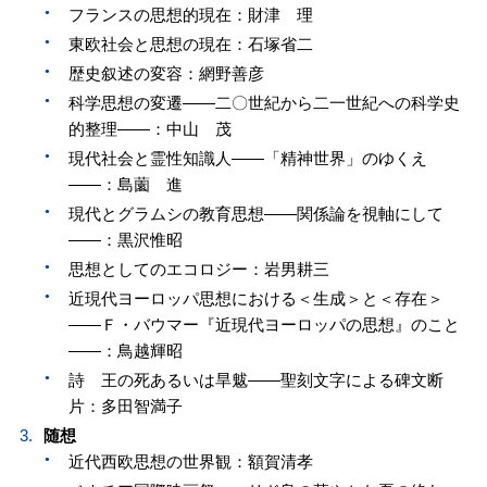
フランスの思想的現在：財津 理
東欧社会と思想の現在：石塚省二
歴史叙述の変容：網野善彦
科学思想の変遷——二〇世紀から二一世紀への科学史
的整理——：中山 茂
現代社会と霊性知識人——「精神世界」のゆくえ
——：島薗 進
現代とグラムシの教育思想——関係論を視軸にして
——：黒沢惟昭
思想としてのエコロジー：岩男耕三
近現代ヨーロッパ思想における＜生成＞と＜存在＞
——Ｆ・バウマー『近現代ヨーロッパの思想』のこと
——：鳥越輝昭
詩 王の死あるいは旱魃——聖刻文字による碑文断
片：多田智満子
随想
近代西欧思想の世界観：額賀清孝