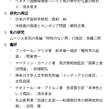
ベネチア国際映画祭——リド島の華やかな夏の終わ
り：清水英夫
研究の周辺
日本の宇宙科学研究：西村 純
冷戦後の国連とカンボジア問題：郷田正萬
私の研究
ムージル未完の長編『特性のない男』の改訳：加藤二郎
書評
フッサール／デリダ著 鈴木修一他訳『幾何学の起
源』：野家啓一
マーティン・カーノイ著 黒沢惟昭他監訳『国家と政
治理論』：的場昭弘
神奈川大学人文学研究所編『インディアスの迷宮』：
太田昌国
テオドール・Ｗ・アドルノ著 笠原賢介訳『本来性と
いう隠語』：清水多吉
丸山眞男著『忠誠と反逆——転換期日本の精神史的位
相』：吉田 隆