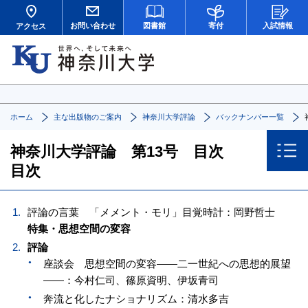
お問い合わせ
図書館
寄付
入試情報
アクセス
ホーム
主な出版物のご案内
神奈川大学評論
バックナンバー一覧
神奈川大学評論 第13号 目次
目次
評論の言葉 「メメント・モリ」目覚時計：岡野哲士
特集・思想空間の変容
評論
座談会 思想空間の変容——二一世紀への思想的展望
——：今村仁司、篠原資明、伊坂青司
奔流と化したナショナリズム：清水多吉