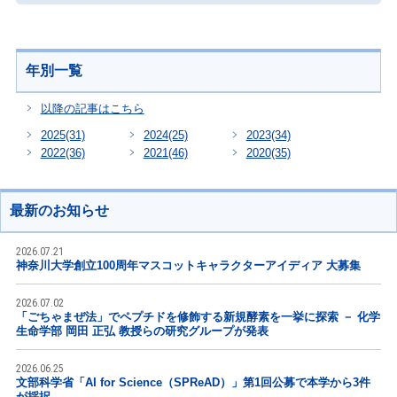
年別一覧
以降の記事はこちら
2025
(31)
2024
(25)
2023
(34)
2022
(36)
2021
(46)
2020
(35)
最新のお知らせ
2026.07.21
神奈川大学創立100周年マスコットキャラクターアイディア 大募集
2026.07.02
「ごちゃまぜ法」でペプチドを修飾する新規酵素を一挙に探索 － 化学
生命学部 岡田 正弘 教授らの研究グループが発表
2026.06.25
文部科学省「AI for Science（SPReAD）」第1回公募で本学から3件
が採択