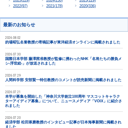
2025
(229)
2024
(230)
2023
(129)
2022
(97)
2021
(178)
2020
(336)
最新のお知らせ
2026.08.02
的場昭弘名誉教授の寄稿記事が東洋経済オンラインに掲載されました
2026.07.30
国際日本学部 藤澤茜准教授が監修に携わったNHK「名将たちの勝負メ
シ-浮世絵-」が放送されました
2026.07.29
人間科学部 安部賢一特任教授のコメントが読売新聞に掲載されました
2026.07.21
本学が募集を開始した「神奈川大学創立100周年 マスコットキャラク
ターアイディア募集」について、ニュースメディア「VOIX」に紹介さ
れました
2026.07.20
経済学部 松田琢磨教授のインタビュー記事が日本海事新聞に掲載され
ました