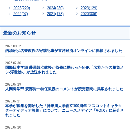
2025
(229)
2024
(230)
2023
(129)
2022
(97)
2021
(178)
2020
(336)
最新のお知らせ
2026.08.02
的場昭弘名誉教授の寄稿記事が東洋経済オンラインに掲載されました
2026.07.30
国際日本学部 藤澤茜准教授が監修に携わったNHK「名将たちの勝負メ
シ-浮世絵-」が放送されました
2026.07.29
人間科学部 安部賢一特任教授のコメントが読売新聞に掲載されました
2026.07.21
本学が募集を開始した「神奈川大学創立100周年 マスコットキャラク
ターアイディア募集」について、ニュースメディア「VOIX」に紹介さ
れました
2026.07.20