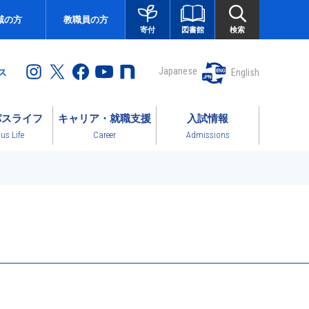
域の方
教職員の方
図書館
検索
寄付
Japanese
English
ス
パスライフ
キャリア・就職支援
入試情報
s Life
Career
Admissions