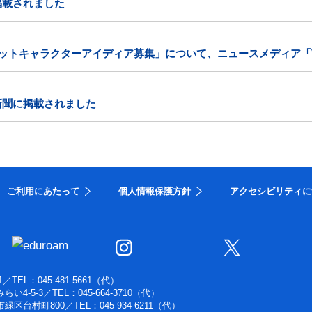
掲載されました
コットキャラクターアイディア募集」について、ニュースメディア「V
新聞に掲載されました
ご利用にあたって
個人情報保護方針
アクセシビリティに
1
／
TEL：045-481-5661（代）
らい4-5-3
／
TEL：045-664-3710（代）
浜市緑区台村町800
／
TEL：045-934-6211（代）