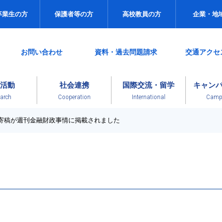
卒業生の方
保護者等の方
高校教員の方
企業・地
お問い合わせ
資料・過去問題請求
交通アクセ
活動
社会連携
国際交流・留学
キャン
arch
Cooperation
International
Campu
の寄稿が週刊金融財政事情に掲載されました