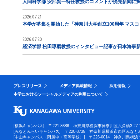
人間科学部 安部賢一特任教授のコメントが読売新聞に
2026.07.21
本学が募集を開始した「神奈川大学創立100周年 マス
2026.07.20
経済学部 松田琢磨教授のインタビュー記事が日本海事
プレスリリース
メディア掲載情報
採用情報
本学におけるソーシャルメディアの利用について
[横浜キャンパス]
〒221-8686 神奈川県横浜市神奈川区六角橋3-27-
[みなとみらいキャンパス]
〒220-8739 神奈川県横浜市西区みなとみ
[中山キャンパス（附属中・高等学校）]
〒226-0014 神奈川県横