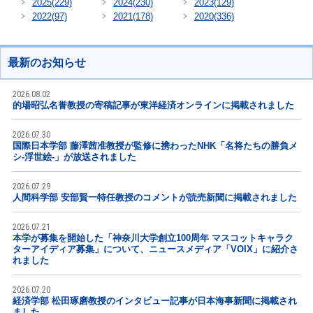
2025
(229)
2024
(230)
2023
(129)
2022
(97)
2021
(178)
2020
(336)
最新のお知らせ
2026.08.02
的場昭弘名誉教授の寄稿記事が東洋経済オンラインに掲載されました
2026.07.30
国際日本学部 藤澤茜准教授が監修に携わったNHK「名将たちの勝負メ
シ-浮世絵-」が放送されました
2026.07.29
人間科学部 安部賢一特任教授のコメントが読売新聞に掲載されました
2026.07.21
本学が募集を開始した「神奈川大学創立100周年 マスコットキャラク
ターアイディア募集」について、ニュースメディア「VOIX」に紹介さ
れました
2026.07.20
経済学部 松田琢磨教授のインタビュー記事が日本海事新聞に掲載され
ました