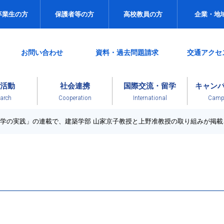
卒業生の方
保護者等の方
高校教員の方
企業・地
お問い合わせ
資料・過去問題請求
交通アクセ
活動
社会連携
国際交流・留学
キャン
arch
Cooperation
International
Campu
大学の実践」の連載で、建築学部 山家京子教授と上野准教授の取り組みが掲