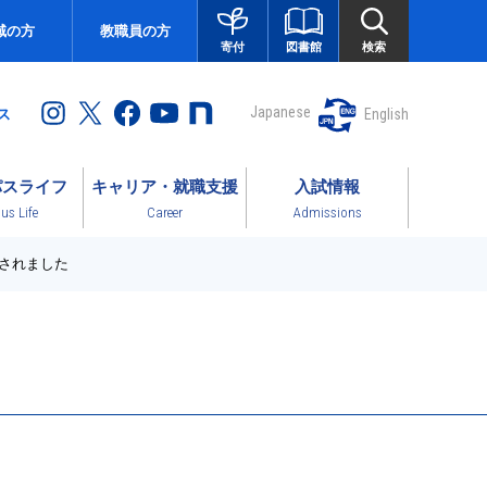
域の方
教職員の方
図書館
検索
寄付
Japanese
English
ス
パスライフ
キャリア・就職支援
入試情報
s Life
Career
Admissions
載されました