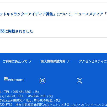
コットキャラクターアイディア募集」について、ニュースメディア「V
新聞に掲載されました
ご利用にあたって
個人情報保護方針
アクセシビリティに
1
／
TEL：045-481-5661（代）
らい4-5-3
／
TEL：045-664-3710（代）
浜市緑区台村町800
／
TEL：045-934-6211（代）
220-8739 神奈川県横浜市西区みなとみらい4-5-3（みなとみらいキャンパス