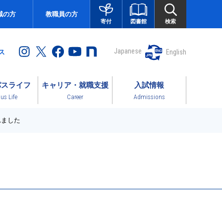
域の方
教職員の方
図書館
検索
寄付
Japanese
English
ス
パスライフ
キャリア・就職支援
入試情報
s Life
Career
Admissions
れました