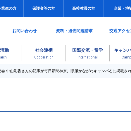
卒業生の方
保護者等の方
高校教員の方
企業・地
お問い合わせ
資料・過去問題請求
交通アクセ
活動
社会連携
国際交流・留学
キャン
arch
Cooperation
International
Campu
究会 中山彩香さんの記事が毎日新聞神奈川県版かながわキャンパるに掲載さ