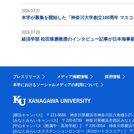
2026.07.21
本学が募集を開始した「神奈川大学創立100周年 マス
2026.07.20
経済学部 松田琢磨教授のインタビュー記事が日本海事
プレスリリース
メディア掲載情報
採用情報
本学におけるソーシャルメディアの利用について
[横浜キャンパス]
〒221-8686 神奈川県横浜市神奈川区六角橋3-27-
[みなとみらいキャンパス]
〒220-8739 神奈川県横浜市西区みなとみ
[中山キャンパス（附属中・高等学校）]
〒226-0014 神奈川県横
[みなとみらいエクステンションセンター（KUポートスクエア）]
〒