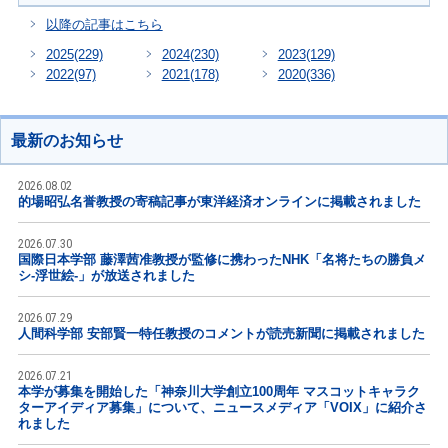
以降の記事はこちら
2025
(229)
2024
(230)
2023
(129)
2022
(97)
2021
(178)
2020
(336)
最新のお知らせ
2026.08.02
的場昭弘名誉教授の寄稿記事が東洋経済オンラインに掲載されました
2026.07.30
国際日本学部 藤澤茜准教授が監修に携わったNHK「名将たちの勝負メ
シ-浮世絵-」が放送されました
2026.07.29
人間科学部 安部賢一特任教授のコメントが読売新聞に掲載されました
2026.07.21
本学が募集を開始した「神奈川大学創立100周年 マスコットキャラク
ターアイディア募集」について、ニュースメディア「VOIX」に紹介さ
れました