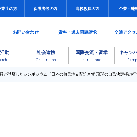
卒業生の方
保護者等の方
高校教員の方
企業・地
お問い合わせ
資料・過去問題請求
交通アクセ
活動
社会連携
国際交流・留学
キャン
arch
Cooperation
International
Campu
教授が登壇したシンポジウム『日本の植民地支配許さず 琉球の自己決定権の