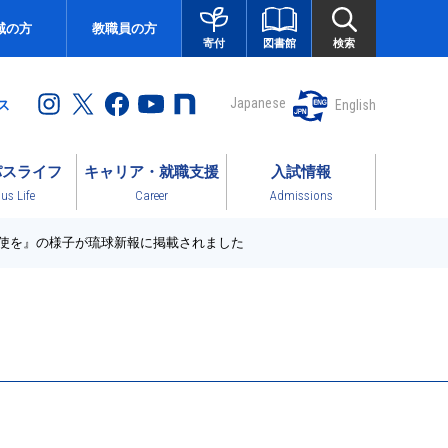
域の方
教職員の方
図書館
検索
寄付
Japanese
English
ス
パスライフ
キャリア・就職支援
入試情報
s Life
Career
Admissions
行使を』の様子が琉球新報に掲載されました