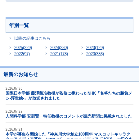
年別一覧
以降の記事はこちら
2025
(229)
2024
(230)
2023
(129)
2022
(97)
2021
(178)
2020
(336)
最新のお知らせ
2026.07.30
国際日本学部 藤澤茜准教授が監修に携わったNHK「名将たちの勝負メ
シ-浮世絵-」が放送されました
2026.07.29
人間科学部 安部賢一特任教授のコメントが読売新聞に掲載されました
2026.07.21
本学が募集を開始した「神奈川大学創立100周年 マスコットキャラク