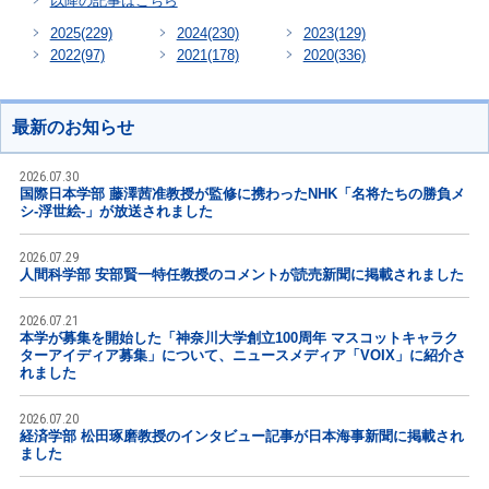
以降の記事はこちら
2025
(229)
2024
(230)
2023
(129)
2022
(97)
2021
(178)
2020
(336)
最新のお知らせ
2026.07.30
国際日本学部 藤澤茜准教授が監修に携わったNHK「名将たちの勝負メ
シ-浮世絵-」が放送されました
2026.07.29
人間科学部 安部賢一特任教授のコメントが読売新聞に掲載されました
2026.07.21
本学が募集を開始した「神奈川大学創立100周年 マスコットキャラク
ターアイディア募集」について、ニュースメディア「VOIX」に紹介さ
れました
2026.07.20
経済学部 松田琢磨教授のインタビュー記事が日本海事新聞に掲載され
ました