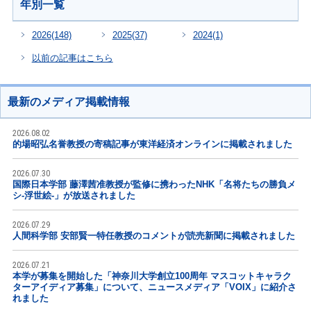
年別一覧
2026
(148)
2025
(37)
2024
(1)
以前の記事はこちら
最新のメディア掲載情報
2026.08.02
的場昭弘名誉教授の寄稿記事が東洋経済オンラインに掲載されました
2026.07.30
国際日本学部 藤澤茜准教授が監修に携わったNHK「名将たちの勝負メ
シ-浮世絵-」が放送されました
2026.07.29
人間科学部 安部賢一特任教授のコメントが読売新聞に掲載されました
2026.07.21
本学が募集を開始した「神奈川大学創立100周年 マスコットキャラク
ターアイディア募集」について、ニュースメディア「VOIX」に紹介さ
れました