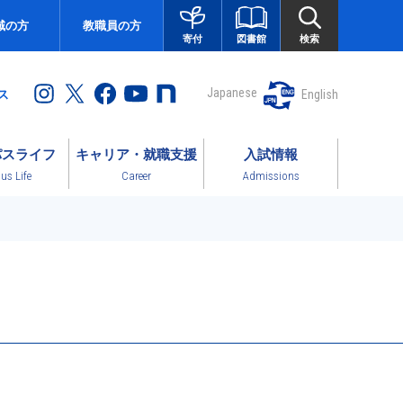
域の方
教職員の方
図書館
検索
寄付
Japanese
English
ス
パスライフ
キャリア・就職支援
入試情報
s Life
Career
Admissions