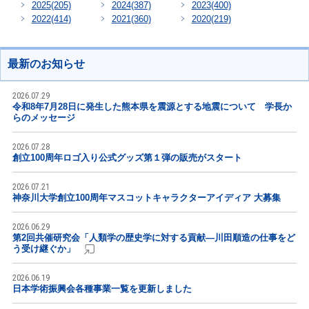
2025
(205)
2024
(387)
2023
(400)
2022
(414)
2021
(360)
2020
(219)
最新のお知らせ
2026.07.29
令和8年7月28日に発生した熊本県を震源とする地震について 学長か
らのメッセージ
2026.07.28
創立100周年ロゴ入り公式グッズ第１弾の販売がスタート
2026.07.21
神奈川大学創立100周年マスコットキャラクターアイディア 大募集
2026.06.29
第2回共催研究会「人類学の歴史学に対する貢献―川田順造の仕事をど
う受け継ぐか」
2026.06.19
日本学術振興会各種事業一覧を更新しました