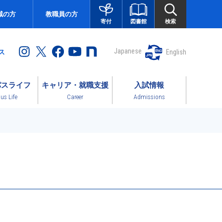
域の方
教職員の方
図書館
検索
寄付
Japanese
English
ス
パスライフ
キャリア・就職支援
入試情報
s Life
Career
Admissions