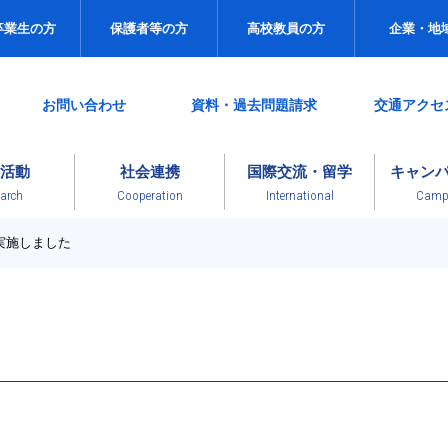
卒業生の方
保護者等の方
高校教員の方
企業・地
お問い合わせ
資料・過去問題請求
交通アクセ
活動
社会連携
国際交流・留学
キャン
arch
Cooperation
International
Campu
実施しました