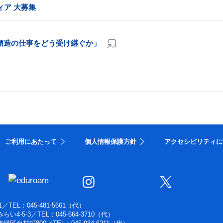
ィア 大募集
順造の仕事をどう受け継ぐか」
ご利用にあたって
個人情報保護方針
アクセシビリティに
1
／
TEL：045-481-5661（代）
らい4-5-3
／
TEL：045-664-3710（代）