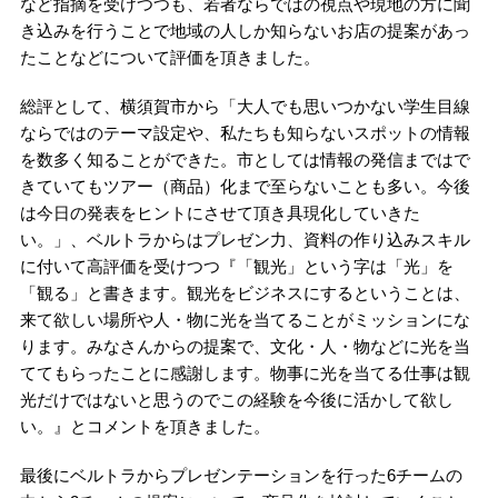
など指摘を受けつつも、若者ならではの視点や現地の方に聞
き込みを行うことで地域の人しか知らないお店の提案があっ
たことなどについて評価を頂きました。
総評として、横須賀市から「大人でも思いつかない学生目線
ならではのテーマ設定や、私たちも知らないスポットの情報
を数多く知ることができた。市としては情報の発信まではで
きていてもツアー（商品）化まで至らないことも多い。今後
は今日の発表をヒントにさせて頂き具現化していきた
い。」、ベルトラからはプレゼン力、資料の作り込みスキル
に付いて高評価を受けつつ『「観光」という字は「光」を
「観る」と書きます。観光をビジネスにするということは、
来て欲しい場所や人・物に光を当てることがミッションにな
ります。みなさんからの提案で、文化・人・物などに光を当
ててもらったことに感謝します。物事に光を当てる仕事は観
光だけではないと思うのでこの経験を今後に活かして欲し
い。』とコメントを頂きました。
最後にベルトラからプレゼンテーションを行った6チームの