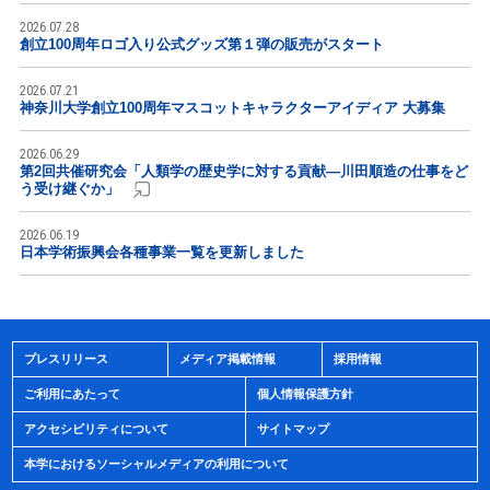
2026.07.28
創立100周年ロゴ入り公式グッズ第１弾の販売がスタート
2026.07.21
神奈川大学創立100周年マスコットキャラクターアイディア 大募集
2026.06.29
第2回共催研究会「人類学の歴史学に対する貢献―川田順造の仕事をど
う受け継ぐか」
2026.06.19
日本学術振興会各種事業一覧を更新しました
プレスリリース
メディア掲載情報
採用情報
ご利用にあたって
個人情報保護方針
アクセシビリティについて
サイトマップ
本学におけるソーシャルメディアの利用について