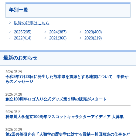
年別一覧
以降の記事はこちら
2025
(205)
2024
(387)
2023
(400)
2022
(414)
2021
(360)
2020
(219)
最新のお知らせ
2026.07.29
令和8年7月28日に発生した熊本県を震源とする地震について 学長か
らのメッセージ
2026.07.28
創立100周年ロゴ入り公式グッズ第１弾の販売がスタート
2026.07.21
神奈川大学創立100周年マスコットキャラクターアイディア 大募集
2026.06.29
第2回共催研究会「人類学の歴史学に対する貢献―川田順造の仕事をど