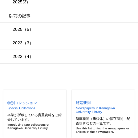
2025
(3)
以前の記事
2025（5）
2023（3）
2022（4）
特別コレクション
所蔵新聞
Special Collections
Newspapers in Kanagawa
University Library
本学が所蔵している貴重資料をご紹
所蔵新聞（紙媒体）の保存期間・配
介しています。
置場所などの一覧です。
Introducing rare collections of
Kanagawa University Library
Use this list to find the newspapers or
articles of the newspapers.