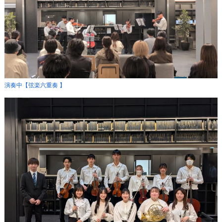
演奏中【弦楽六重奏 】