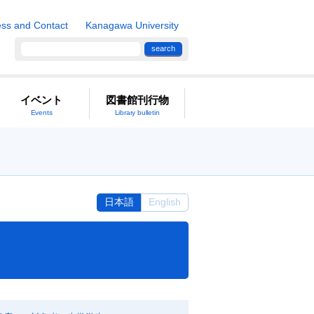
ss and Contact
Kanagawa University
search
イベント
図書館刊行物
Events
Library bulletin
日本語
English