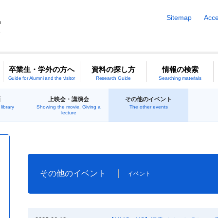
Sitemap
Acce
卒業生・学外の方へ
資料の探し方
情報の検索
Guide for Alumni and the visitor
Research Guide
Searching materials
画
上映会・講演会
その他のイベント
library
Showing the movie, Giving a
The other events
lecture
その他のイベント
イベント