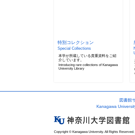
特別コレクション
Special Collections
本学が所蔵している貴重資料をご紹
介しています。
Introducing rare collections of Kanagawa
University Library
図書館
Kanagawa University
Copyright © Kanagawa University. All Rights Reserved.