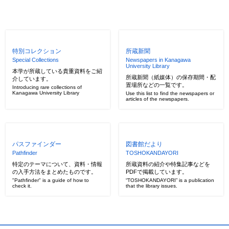
特別コレクション
所蔵新聞
Special Collections
Newspapers in Kanagawa
University Library
本学が所蔵している貴重資料をご紹
所蔵新聞（紙媒体）の保存期間・配
介しています。
置場所などの一覧です。
Introducing rare collections of
Kanagawa University Library
Use this list to find the newspapers or
articles of the newspapers.
パスファインダー
図書館だより
Pathfinder
TOSHOKANDAYORI
特定のテーマについて、資料・情報
所蔵資料の紹介や特集記事などを
の入手方法をまとめたものです。
PDFで掲載しています。
"Pathfinder" is a guide of how to
“TOSHOKANDAYORI” is a publication
check it.
that the library issues.