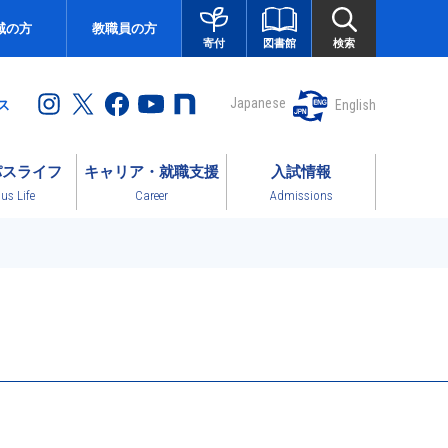
域の方
教職員の方
図書館
検索
寄付
Japanese
English
ス
パスライフ
キャリア・就職支援
入試情報
s Life
Career
Admissions