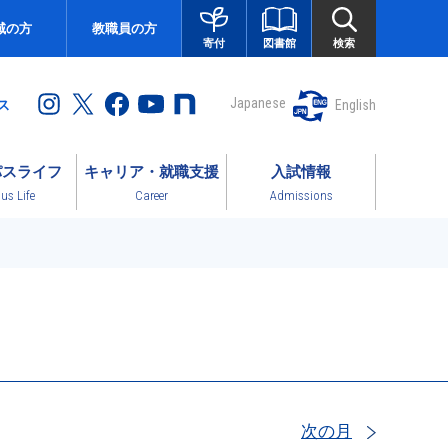
域の方
教職員の方
図書館
検索
寄付
Japanese
English
ス
パスライフ
キャリア・就職支援
入試情報
s Life
Career
Admissions
次の月